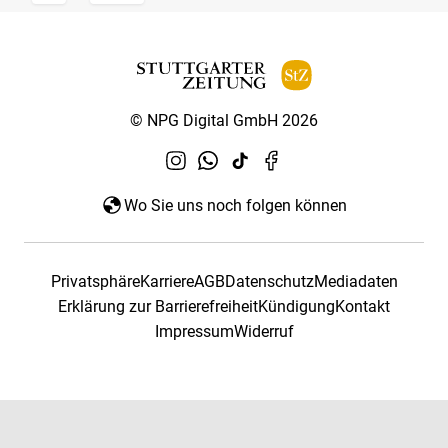
© NPG Digital GmbH 2026
Wo Sie uns noch folgen können
Privatsphäre
Karriere
AGB
Datenschutz
Mediadaten
Erklärung zur Barrierefreiheit
Kündigung
Kontakt
Impressum
Widerruf