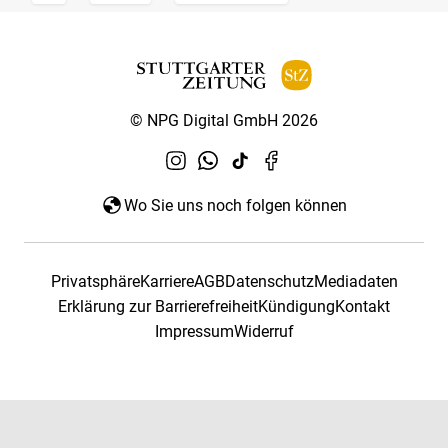
© NPG Digital GmbH 2026
Wo Sie uns noch folgen können
Privatsphäre
Karriere
AGB
Datenschutz
Mediadaten
Erklärung zur Barrierefreiheit
Kündigung
Kontakt
Impressum
Widerruf