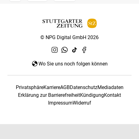
© NPG Digital GmbH 2026
Wo Sie uns noch folgen können
Privatsphäre
Karriere
AGB
Datenschutz
Mediadaten
Erklärung zur Barrierefreiheit
Kündigung
Kontakt
Impressum
Widerruf