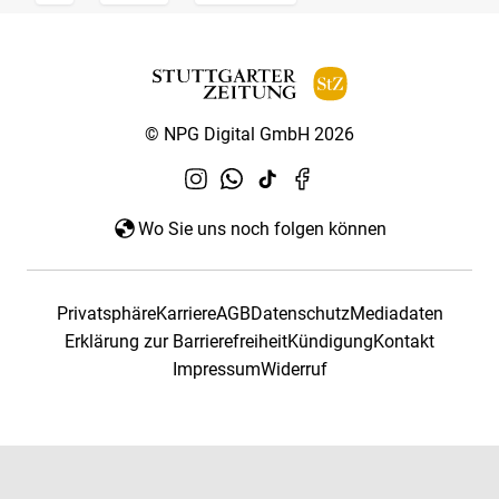
© NPG Digital GmbH 2026
Wo Sie uns noch folgen können
Privatsphäre
Karriere
AGB
Datenschutz
Mediadaten
Erklärung zur Barrierefreiheit
Kündigung
Kontakt
Impressum
Widerruf