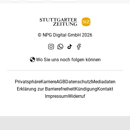
© NPG Digital GmbH 2026
Wo Sie uns noch folgen können
Privatsphäre
Karriere
AGB
Datenschutz
Mediadaten
Erklärung zur Barrierefreiheit
Kündigung
Kontakt
Impressum
Widerruf