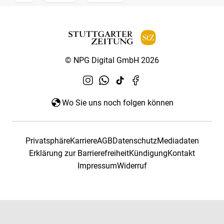
© NPG Digital GmbH 2026
Wo Sie uns noch folgen können
Privatsphäre
Karriere
AGB
Datenschutz
Mediadaten
Erklärung zur Barrierefreiheit
Kündigung
Kontakt
Impressum
Widerruf