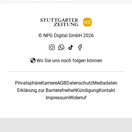
© NPG Digital GmbH 2026
Wo Sie uns noch folgen können
Privatsphäre
Karriere
AGB
Datenschutz
Mediadaten
Erklärung zur Barrierefreiheit
Kündigung
Kontakt
Impressum
Widerruf