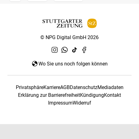
© NPG Digital GmbH 2026
Wo Sie uns noch folgen können
Privatsphäre
Karriere
AGB
Datenschutz
Mediadaten
Erklärung zur Barrierefreiheit
Kündigung
Kontakt
Impressum
Widerruf