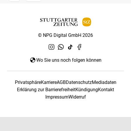
© NPG Digital GmbH 2026
Wo Sie uns noch folgen können
Privatsphäre
Karriere
AGB
Datenschutz
Mediadaten
Erklärung zur Barrierefreiheit
Kündigung
Kontakt
Impressum
Widerruf