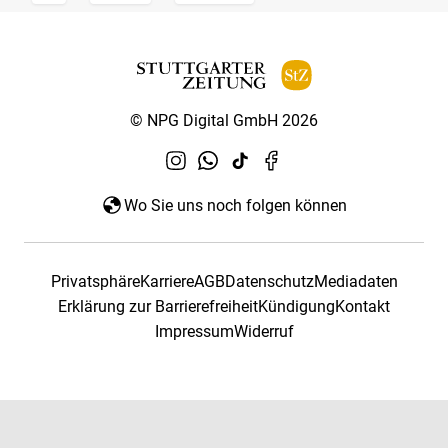
© NPG Digital GmbH 2026
Wo Sie uns noch folgen können
Privatsphäre
Karriere
AGB
Datenschutz
Mediadaten
Erklärung zur Barrierefreiheit
Kündigung
Kontakt
Impressum
Widerruf