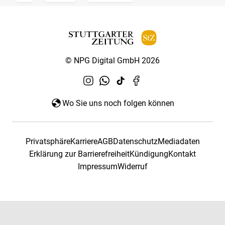
© NPG Digital GmbH 2026
Wo Sie uns noch folgen können
Privatsphäre
Karriere
AGB
Datenschutz
Mediadaten
Erklärung zur Barrierefreiheit
Kündigung
Kontakt
Impressum
Widerruf