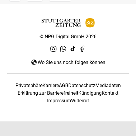
© NPG Digital GmbH 2026
Wo Sie uns noch folgen können
Privatsphäre
Karriere
AGB
Datenschutz
Mediadaten
Erklärung zur Barrierefreiheit
Kündigung
Kontakt
Impressum
Widerruf