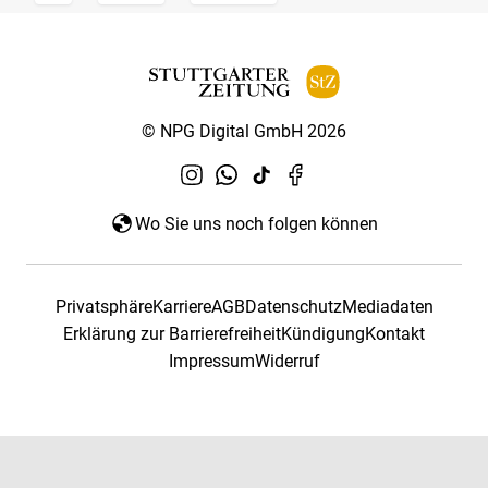
© NPG Digital GmbH 2026
Wo Sie uns noch folgen können
Privatsphäre
Karriere
AGB
Datenschutz
Mediadaten
Erklärung zur Barrierefreiheit
Kündigung
Kontakt
Impressum
Widerruf