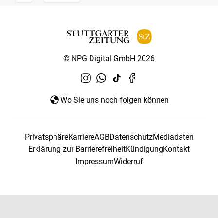
© NPG Digital GmbH 2026
Wo Sie uns noch folgen können
Privatsphäre
Karriere
AGB
Datenschutz
Mediadaten
Erklärung zur Barrierefreiheit
Kündigung
Kontakt
Impressum
Widerruf