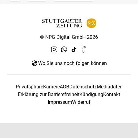
© NPG Digital GmbH 2026
Wo Sie uns noch folgen können
Privatsphäre
Karriere
AGB
Datenschutz
Mediadaten
Erklärung zur Barrierefreiheit
Kündigung
Kontakt
Impressum
Widerruf