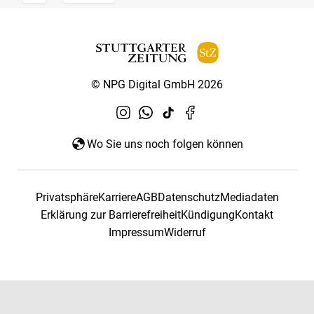
© NPG Digital GmbH 2026
Wo Sie uns noch folgen können
Privatsphäre
Karriere
AGB
Datenschutz
Mediadaten
Erklärung zur Barrierefreiheit
Kündigung
Kontakt
Impressum
Widerruf