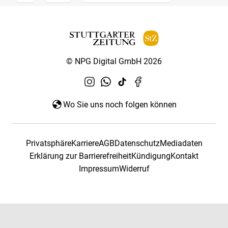
© NPG Digital GmbH 2026
Wo Sie uns noch folgen können
Privatsphäre
Karriere
AGB
Datenschutz
Mediadaten
Erklärung zur Barrierefreiheit
Kündigung
Kontakt
Impressum
Widerruf