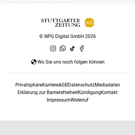
© NPG Digital GmbH 2026
Wo Sie uns noch folgen können
Privatsphäre
Karriere
AGB
Datenschutz
Mediadaten
Erklärung zur Barrierefreiheit
Kündigung
Kontakt
Impressum
Widerruf