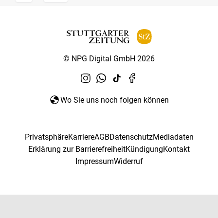
© NPG Digital GmbH 2026
Wo Sie uns noch folgen können
Privatsphäre
Karriere
AGB
Datenschutz
Mediadaten
Erklärung zur Barrierefreiheit
Kündigung
Kontakt
Impressum
Widerruf