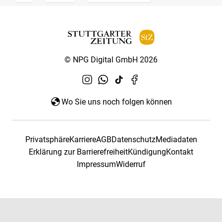
© NPG Digital GmbH 2026
Wo Sie uns noch folgen können
Privatsphäre
Karriere
AGB
Datenschutz
Mediadaten
Erklärung zur Barrierefreiheit
Kündigung
Kontakt
Impressum
Widerruf