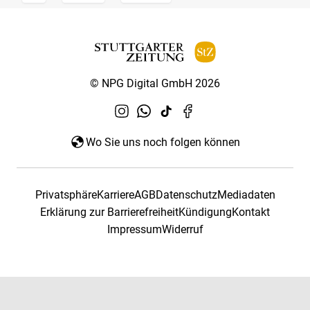
© NPG Digital GmbH 2026
Wo Sie uns noch folgen können
Privatsphäre
Karriere
AGB
Datenschutz
Mediadaten
Erklärung zur Barrierefreiheit
Kündigung
Kontakt
Impressum
Widerruf