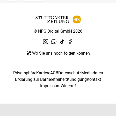
© NPG Digital GmbH 2026
Wo Sie uns noch folgen können
Privatsphäre
Karriere
AGB
Datenschutz
Mediadaten
Erklärung zur Barrierefreiheit
Kündigung
Kontakt
Impressum
Widerruf