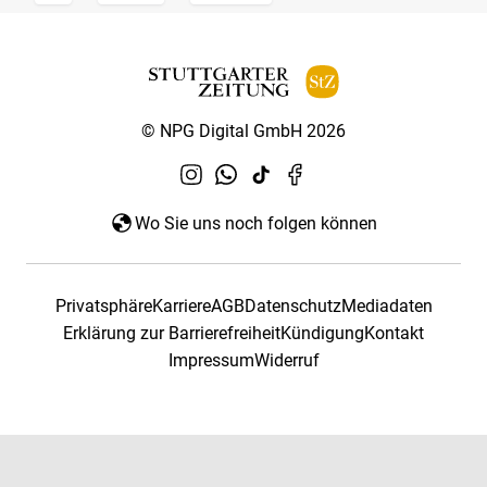
© NPG Digital GmbH 2026
Wo Sie uns noch folgen können
Privatsphäre
Karriere
AGB
Datenschutz
Mediadaten
Erklärung zur Barrierefreiheit
Kündigung
Kontakt
Impressum
Widerruf