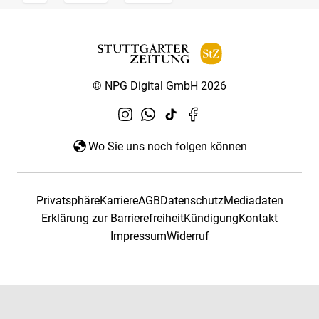
© NPG Digital GmbH 2026
Wo Sie uns noch folgen können
Privatsphäre
Karriere
AGB
Datenschutz
Mediadaten
Erklärung zur Barrierefreiheit
Kündigung
Kontakt
Impressum
Widerruf