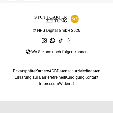
© NPG Digital GmbH 2026
Wo Sie uns noch folgen können
Privatsphäre
Karriere
AGB
Datenschutz
Mediadaten
Erklärung zur Barrierefreiheit
Kündigung
Kontakt
Impressum
Widerruf