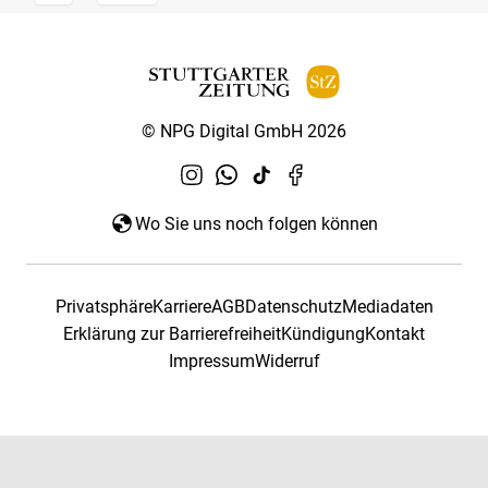
© NPG Digital GmbH 2026
Wo Sie uns noch folgen können
Privatsphäre
Karriere
AGB
Datenschutz
Mediadaten
Erklärung zur Barrierefreiheit
Kündigung
Kontakt
Impressum
Widerruf