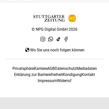
© NPG Digital GmbH 2026
Wo Sie uns noch folgen können
Privatsphäre
Karriere
AGB
Datenschutz
Mediadaten
Erklärung zur Barrierefreiheit
Kündigung
Kontakt
Impressum
Widerruf