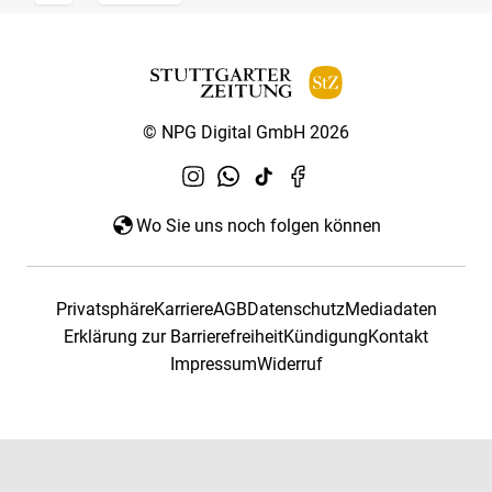
© NPG Digital GmbH 2026
Wo Sie uns noch folgen können
Privatsphäre
Karriere
AGB
Datenschutz
Mediadaten
Erklärung zur Barrierefreiheit
Kündigung
Kontakt
Impressum
Widerruf