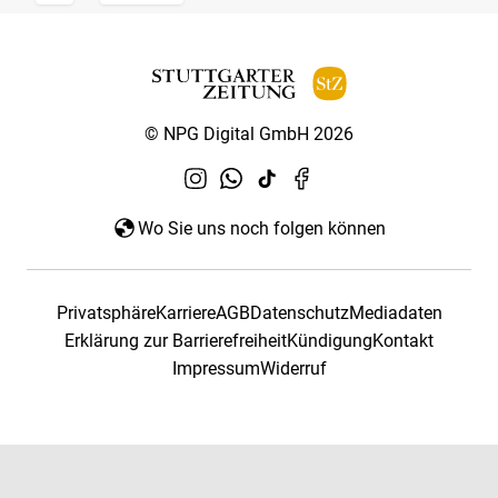
© NPG Digital GmbH 2026
Wo Sie uns noch folgen können
Privatsphäre
Karriere
AGB
Datenschutz
Mediadaten
Erklärung zur Barrierefreiheit
Kündigung
Kontakt
Impressum
Widerruf