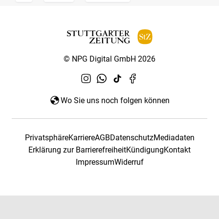
© NPG Digital GmbH 2026
Wo Sie uns noch folgen können
Privatsphäre
Karriere
AGB
Datenschutz
Mediadaten
Erklärung zur Barrierefreiheit
Kündigung
Kontakt
Impressum
Widerruf