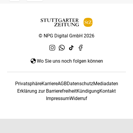
© NPG Digital GmbH 2026
Wo Sie uns noch folgen können
Privatsphäre
Karriere
AGB
Datenschutz
Mediadaten
Erklärung zur Barrierefreiheit
Kündigung
Kontakt
Impressum
Widerruf