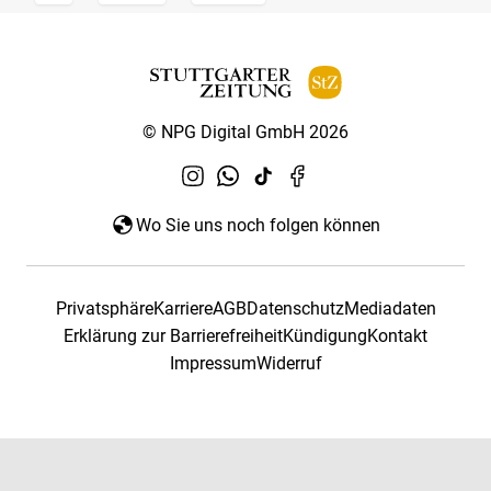
© NPG Digital GmbH 2026
Wo Sie uns noch folgen können
Privatsphäre
Karriere
AGB
Datenschutz
Mediadaten
Erklärung zur Barrierefreiheit
Kündigung
Kontakt
Impressum
Widerruf