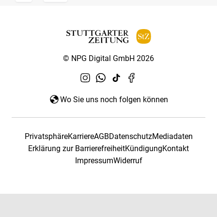
© NPG Digital GmbH 2026
Wo Sie uns noch folgen können
Privatsphäre
Karriere
AGB
Datenschutz
Mediadaten
Erklärung zur Barrierefreiheit
Kündigung
Kontakt
Impressum
Widerruf