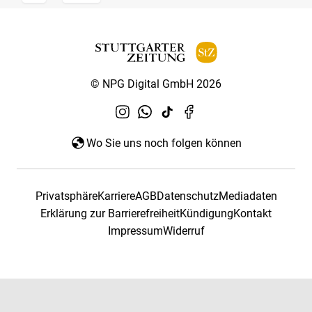
© NPG Digital GmbH 2026
Wo Sie uns noch folgen können
Privatsphäre
Karriere
AGB
Datenschutz
Mediadaten
Erklärung zur Barrierefreiheit
Kündigung
Kontakt
Impressum
Widerruf