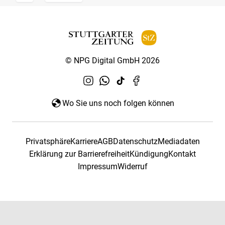
© NPG Digital GmbH 2026
Wo Sie uns noch folgen können
Privatsphäre
Karriere
AGB
Datenschutz
Mediadaten
Erklärung zur Barrierefreiheit
Kündigung
Kontakt
Impressum
Widerruf