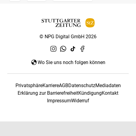
© NPG Digital GmbH 2026
Wo Sie uns noch folgen können
Privatsphäre
Karriere
AGB
Datenschutz
Mediadaten
Erklärung zur Barrierefreiheit
Kündigung
Kontakt
Impressum
Widerruf