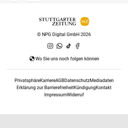
© NPG Digital GmbH 2026
Wo Sie uns noch folgen können
Privatsphäre
Karriere
AGB
Datenschutz
Mediadaten
Erklärung zur Barrierefreiheit
Kündigung
Kontakt
Impressum
Widerruf