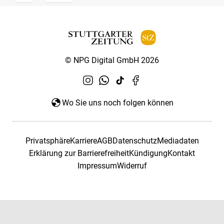
© NPG Digital GmbH 2026
Wo Sie uns noch folgen können
Privatsphäre
Karriere
AGB
Datenschutz
Mediadaten
Erklärung zur Barrierefreiheit
Kündigung
Kontakt
Impressum
Widerruf