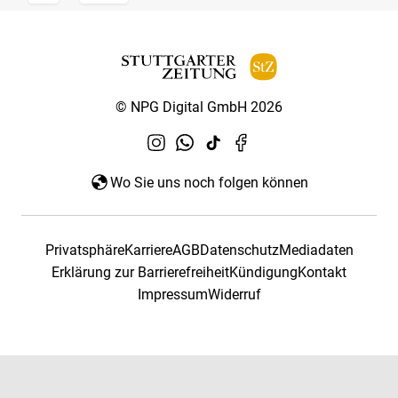
© NPG Digital GmbH 2026
Wo Sie uns noch folgen können
Privatsphäre
Karriere
AGB
Datenschutz
Mediadaten
Erklärung zur Barrierefreiheit
Kündigung
Kontakt
Impressum
Widerruf