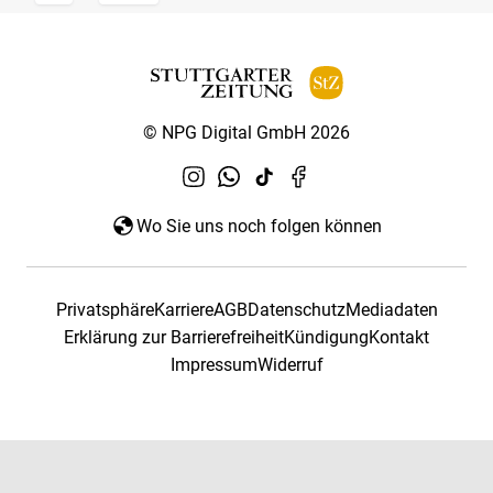
© NPG Digital GmbH 2026
Wo Sie uns noch folgen können
Privatsphäre
Karriere
AGB
Datenschutz
Mediadaten
Erklärung zur Barrierefreiheit
Kündigung
Kontakt
Impressum
Widerruf