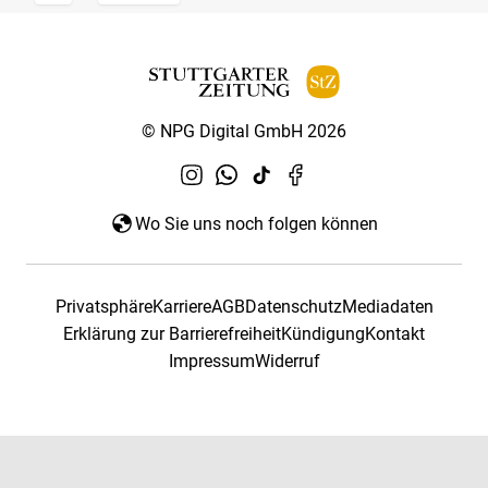
© NPG Digital GmbH 2026
Wo Sie uns noch folgen können
Privatsphäre
Karriere
AGB
Datenschutz
Mediadaten
Erklärung zur Barrierefreiheit
Kündigung
Kontakt
Impressum
Widerruf