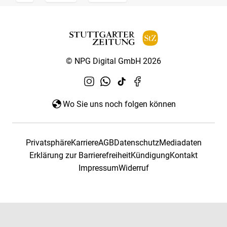
© NPG Digital GmbH 2026
Wo Sie uns noch folgen können
Privatsphäre
Karriere
AGB
Datenschutz
Mediadaten
Erklärung zur Barrierefreiheit
Kündigung
Kontakt
Impressum
Widerruf