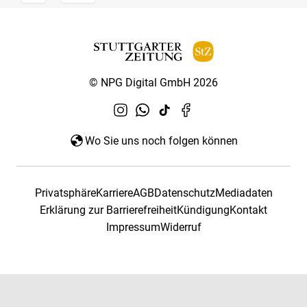
© NPG Digital GmbH 2026
Wo Sie uns noch folgen können
Privatsphäre
Karriere
AGB
Datenschutz
Mediadaten
Erklärung zur Barrierefreiheit
Kündigung
Kontakt
Impressum
Widerruf