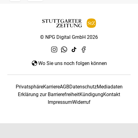
© NPG Digital GmbH 2026
Wo Sie uns noch folgen können
Privatsphäre
Karriere
AGB
Datenschutz
Mediadaten
Erklärung zur Barrierefreiheit
Kündigung
Kontakt
Impressum
Widerruf