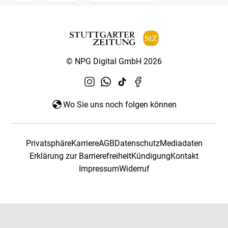
© NPG Digital GmbH 2026
Wo Sie uns noch folgen können
Privatsphäre
Karriere
AGB
Datenschutz
Mediadaten
Erklärung zur Barrierefreiheit
Kündigung
Kontakt
Impressum
Widerruf