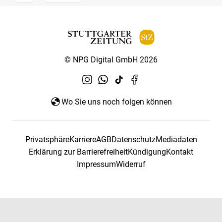
© NPG Digital GmbH 2026
Wo Sie uns noch folgen können
Privatsphäre
Karriere
AGB
Datenschutz
Mediadaten
Erklärung zur Barrierefreiheit
Kündigung
Kontakt
Impressum
Widerruf