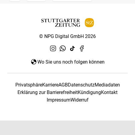
© NPG Digital GmbH 2026
Wo Sie uns noch folgen können
Privatsphäre
Karriere
AGB
Datenschutz
Mediadaten
Erklärung zur Barrierefreiheit
Kündigung
Kontakt
Impressum
Widerruf