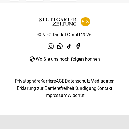
© NPG Digital GmbH 2026
Wo Sie uns noch folgen können
Privatsphäre
Karriere
AGB
Datenschutz
Mediadaten
Erklärung zur Barrierefreiheit
Kündigung
Kontakt
Impressum
Widerruf