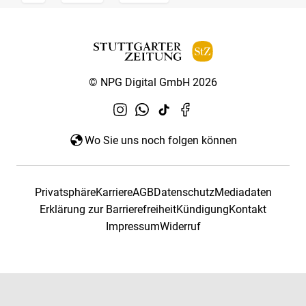
© NPG Digital GmbH 2026
Wo Sie uns noch folgen können
Privatsphäre
Karriere
AGB
Datenschutz
Mediadaten
Erklärung zur Barrierefreiheit
Kündigung
Kontakt
Impressum
Widerruf