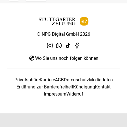
© NPG Digital GmbH 2026
Wo Sie uns noch folgen können
Privatsphäre
Karriere
AGB
Datenschutz
Mediadaten
Erklärung zur Barrierefreiheit
Kündigung
Kontakt
Impressum
Widerruf